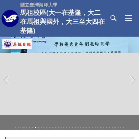
跳
國立臺灣海洋大學
到
馬祖校區(大一在基隆，大二
主
在馬祖與國外，大三至大四在
要
基隆)
內
容
區
‹
›