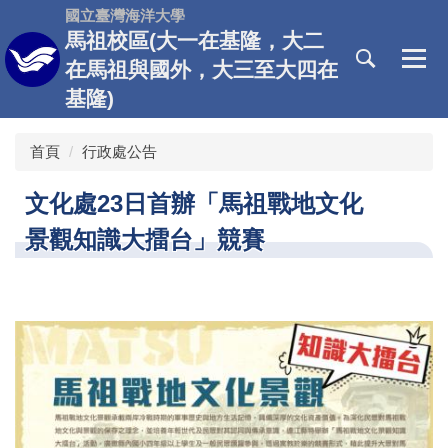
跳
國立臺灣海洋大學
到
馬祖校區(大一在基隆，大二
主
在馬祖與國外，大三至大四在
要
基隆)
內
容
區
首頁
行政處公告
文化處23日首辦「馬祖戰地文化
景觀知識大擂台」競賽