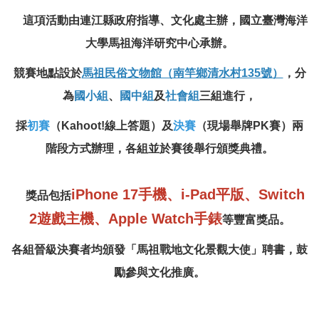
這項活動由連江縣政府指導、文化處主辦，國立臺灣海洋
大學馬祖海洋研究中心承辦。
競賽地點設於
馬祖民俗文物館（南竿鄉清水村135號）
，分
為
國小組
、
國中組
及
社會組
三組進行，
採
初賽
（Kahoot!線上答題）及
決賽
（現場舉牌PK賽）兩
階段方式辦理，各組並於賽後舉行頒獎典禮。
iPhone 17手機、i-Pad平版、Switch
獎品包括
2遊戲主機、Apple Watch手錶
等豐富獎品。
各組晉級決賽者均頒發「馬祖戰地文化景觀大使」聘書，鼓
勵參與文化推廣。