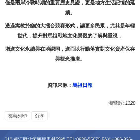
僅是兩岸冷戰時期的重要歷史見證，更是地方生活記憶的延
續。
透過寓教於樂的大擂台競賽形式，讓更多民眾，尤其是年輕
世代，提升對馬祖戰地文化景觀的了解與重視，
增進文化永續與在地認同，進而以行動落實對文化資產保存
與觀念推廣。
資訊來源：
馬祖日報
瀏覽數:
1328
友善列印
分享
210 連江縣北竿鄉坂里村59號 TEL:0836-55679 FAX:+886-836-