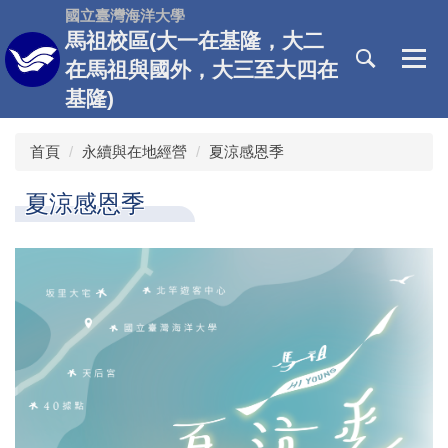
跳
國立臺灣海洋大學
到
馬祖校區(大一在基隆，大二
主
在馬祖與國外，大三至大四在
要
基隆)
內
容
區
首頁
永續與在地經營
夏涼感恩季
夏涼感恩季