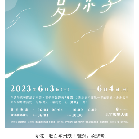
「夏涼」取自福州話「謝謝」的諧音。