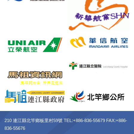
210 連江縣北竿鄉板里村59號 TEL:+886-836-55679 FAX:+886-
836-55676