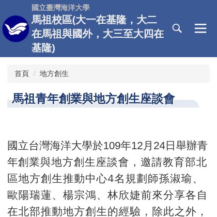
跳
國立臺灣海洋大學
到
馬祖校區(大一在基隆，大二
主
在馬祖與國外，大三至大四在
要
基隆)
內
容
區
首頁
地方創生
馬祖青年創業與地方創生座談會
國立台灣海洋大學於109年12月24日舉辦青
創業與地方創生座談會，
邀請
教育部北
年
區地方創生推動中心
4名規劃師孫淑瑜、
歐陽瑞蓮、楊宗鴻、林欣婕前來分享各自
在
北部推動地方創生的經驗，除此之外，