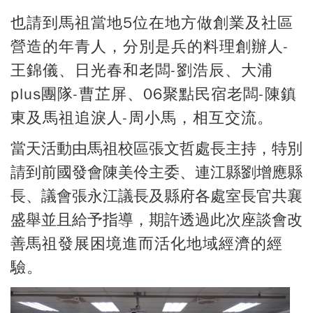
也
請到馬祖當地5位在地方做創業及社區
營造的年青人，分別是兵的料理創辦人-
王錦儀、日光春和老闆-劉浩辰、大浦
plus團隊-曹芷屏、06聚點民宿老闆-陳鎮
東及馬祖追淚人-周小馬，相互交流。
當天活動由馬祖校區張文哲處長主持，特別
請到前國發會陳美伶主委、連江縣劉增應縣
長、議會張永江議長及縣府各處室長官共襄
盛舉並且給予指導，期許透過此次座談會改
馬祖發展困境進而活化地域經濟的經
善
驗。