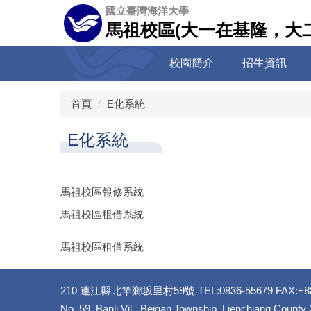
跳
國立臺灣海洋大學
到
馬祖校區(大一在基隆，大
主
要
校園簡介
招生資訊
內
容
區
首頁
E化系統
E化系統
馬祖校區報修系統
馬祖校區租借系統
馬祖校區租借系統
210 連江縣北竿鄉坂里村59號 TEL:0836-55679 FAX:+886
No. 59, Banli Vil., Beigan Township, Lienchiang County