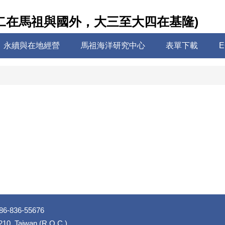
二在馬祖與國外，大三至大四在基隆)
永續與在地經營
馬祖海洋研究中心
表單下載
-836-55676
 210, Taiwan (R.O.C.)