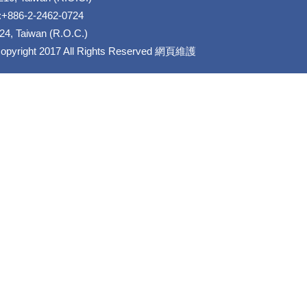
86-2-2462-0724
224, Taiwan (R.O.C.)
ht 2017 All Rights Reserved 網頁維護