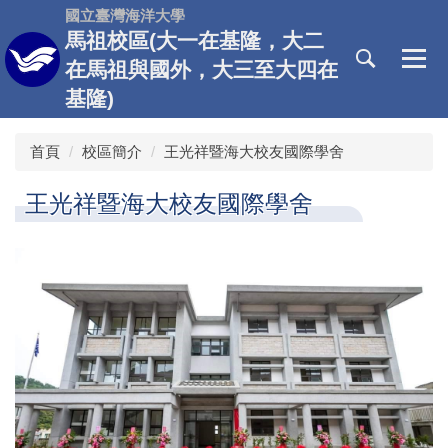
跳
國立臺灣海洋大學
到
馬祖校區(大一在基隆，大二
主
在馬祖與國外，大三至大四在
要
基隆)
內
容
區
首頁
校區簡介
王光祥暨海大校友國際學舍
王光祥暨海大校友國際學舍