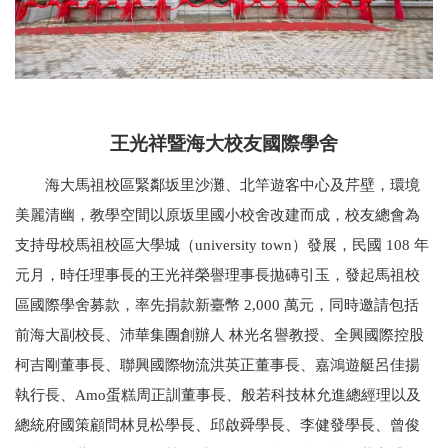
王光祥暨海大校友國際學舍
海大馬祖校區緊鄰坂里沙灘、北竿遊客中心及芹壁，環境
美麗清幽，教學空間以原坂里國小校舍改建而成，校友總會為
支持母校馬祖校區大學城（university town）發展，民國 108 年
元月，時任理事長的王光祥榮譽理事長拋磚引玉，發起馬祖校
區國際學舍募款，率先捐款新臺幣 2,000 萬元，同時邀請包括
前海大副校長、沛華集團創辦人 林光名譽教授、全興國際控股
柯吉剛董事長、聯興國際物流洪英正董事長、嘉鴻遊艇呂佳揚
執行長、Amo蛋糕周正訓董事長、般若科技林允進總經理以及
總統府國策顧問林見松學長、邱啟舜學長、李健發學長、曾俊