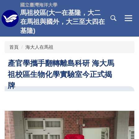
跳
國立臺灣海洋大學
到
馬祖校區(大一在基隆，大二
主
在馬祖與國外，大三至大四在
要
基隆)
內
容
區
首頁
海大人在馬祖
產官學攜手翻轉離島科研 海大馬
祖校區生物化學實驗室今正式揭
牌