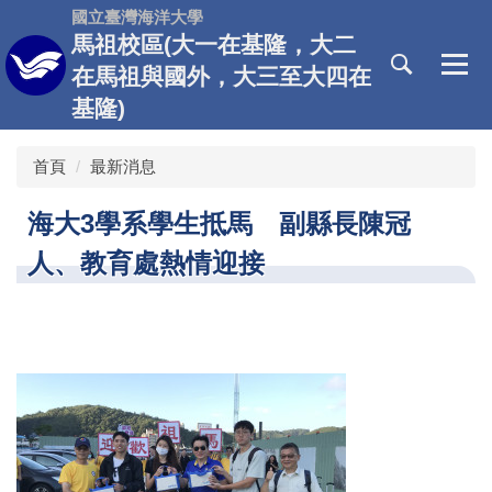
跳
國立臺灣海洋大學
到
馬祖校區(大一在基隆，大二
主
在馬祖與國外，大三至大四在
要
基隆)
內
容
區
首頁
最新消息
海大3學系學生抵馬 副縣長陳冠
人、教育處熱情迎接