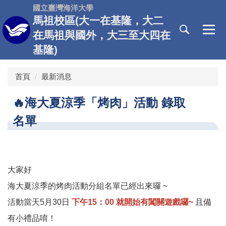
跳
國立臺灣海洋大學
到
馬祖校區(大一在基隆，大二
主
在馬祖與國外，大三至大四在
要
基隆)
內
容
區
首頁
最新消息
🔥海大夏涼季「烤肉」活動 錄取
名單
大家好
海大夏涼季的烤肉活動分組名單已經出來囉 ~
活動當天5月30日
下午15：00 就開始有闖關遊戲囉~
且備
有小禮品唷！